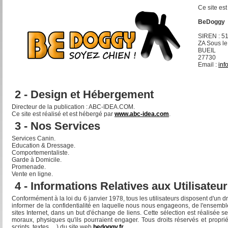
Ce site est
BeDoggy
SIREN : 5
ZA Sous le
BUEIL
27730
Email :
inf
2 - Design et Hébergement
Directeur de la publication : ABC-IDEA.COM.
Ce site est réalisé et est hébergé par
www.abc-idea.com
.
3 - Nos Services
Services Canin.
Education & Dressage.
Comportementaliste.
Garde à Domicile.
Promenade.
Vente en ligne.
4 - Informations Relatives aux Utilisateu
Conformément à la loi du 6 janvier 1978, tous les utilisateurs disposent d'un dr
informer de la confidentialité en laquelle nous nous engageons, de l'ensemb
sites Internet, dans un but d'échange de liens. Cette sélection est réalisée
moraux, physiques qu'ils pourraient engager. Tous droits réservés et propri
scripts, textes, ...) du site web
bedoggy.fr
.